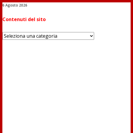
6 Agosto 2026
Salta
Contenuti del sito
al
contenuto
Contenuti
del
sito