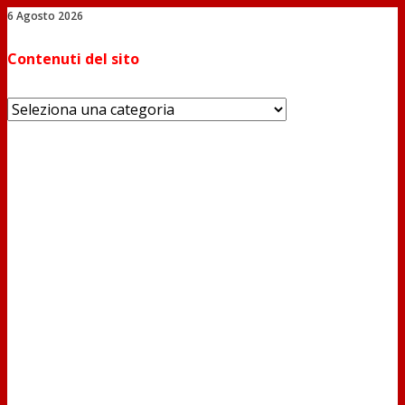
6 Agosto 2026
Salta
Contenuti del sito
al
contenuto
Contenuti
del
sito