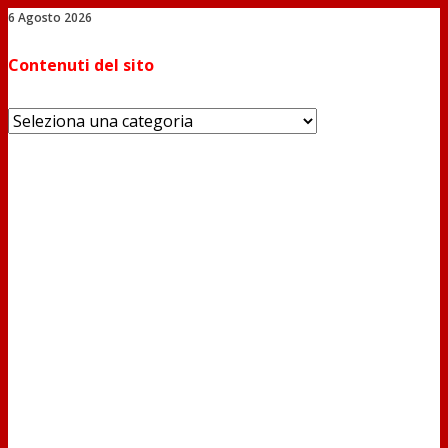
6 Agosto 2026
Salta
Contenuti del sito
al
contenuto
Contenuti
del
sito