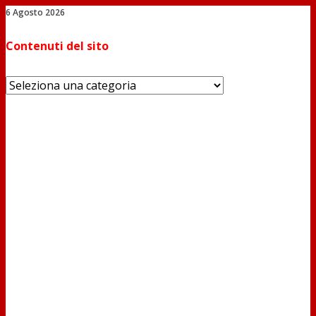
6 Agosto 2026
Salta
Contenuti del sito
al
contenuto
Contenuti
del
sito